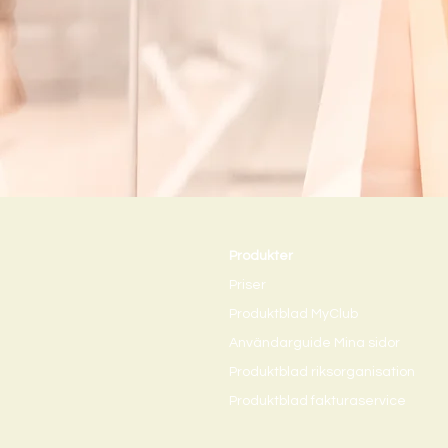
Produkter
Priser
Produktblad MyClub
Användarguide Mina sidor
Produktblad riksorganisation
Produktblad fakturaservice