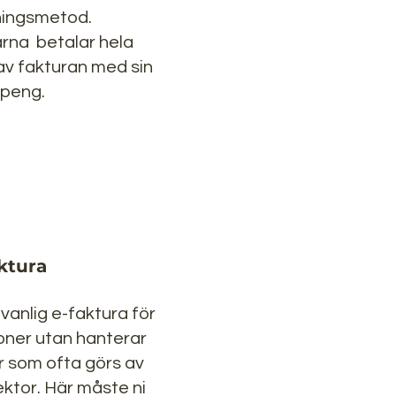
ningsmetod.
na betalar hela
 av fakturan med sin
tspeng.
ktura
 vanlig e-faktura för
oner utan hanterar
r som ofta görs av
ektor. Här måste ni