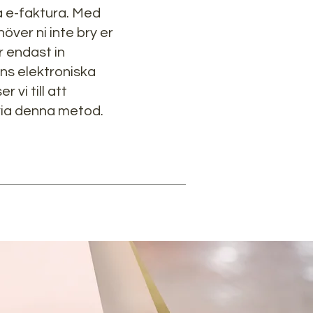
a e-faktura. Med
ver ni inte bry er
r endast in
s elektroniska
r vi till att
via denna metod.