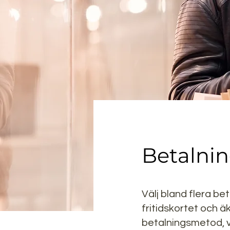
Betalni
Välj bland flera be
fritidskortet och ä
betalningsmetod, vi