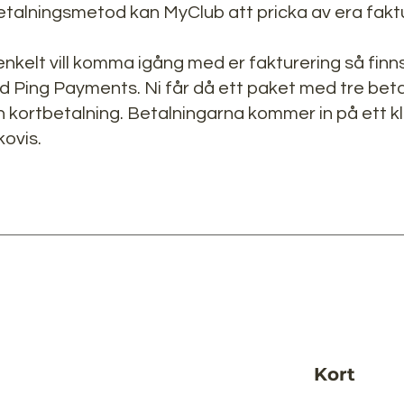
talningsmetod kan MyClub att pricka av era fakt
nkelt vill komma igång med er fakturering så finn
d Ping Payments. Ni får då ett paket med tre be
h kortbetalning. Betalningarna kommer in på ett 
kovis.
Kort​