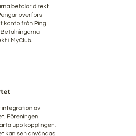
na betalar direkt
Pengar överförs i
ert konto från Ping
 Betalningarna
ekt i MyClub.
rtet
 integration av
et. Föreningen
arta upp kopplingen.
tet kan sen användas