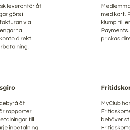
sk leverantör åt
Medlemmar
gar görs i
med kort. 
fakturan via
klump till 
Pengarna
Payments.
onto direkt.
prickas dir
rbetalning.
sgiro
Fritidsko
icebyrå åt
MyClub har
år rapporter
Fritidskort
etalningar till
behöver st
arje inbetalning
Fritidskor