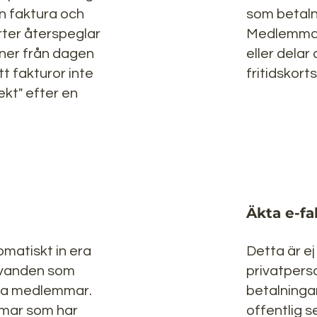
 faktura och
som betal
rter återspeglar
Medlemmar
oner från dagen
eller delar
tt fakturor inte
fritidskor
ekt" efter en
Äkta e-fa
matiskt in era
Detta är ej
vanden som
privatpers
ra medlemmar.
betalninga
mar som har
offentlig s