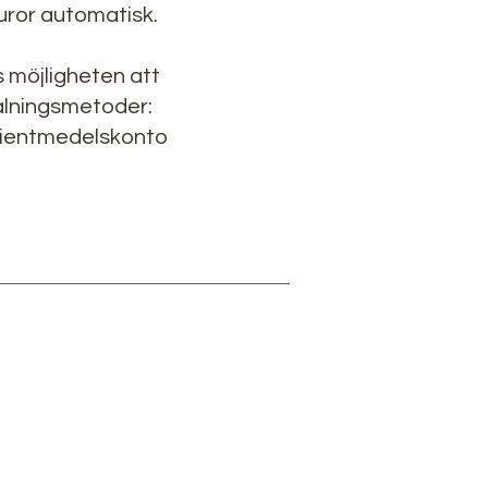
uror automatisk.
s möjligheten att
talningsmetoder:
klientmedelskonto