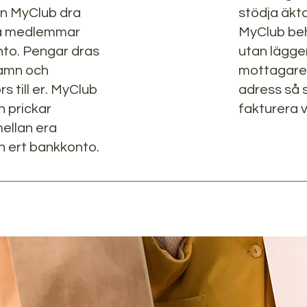
n MyClub dra
stödja äkt
ra medlemmar
MyClub behö
konto. Pengar dras
utan lägge
namn och
mottagaren
 till er. MyClub
adress så se
h prickar
fakturera 
ellan era
 ert bankkonto.