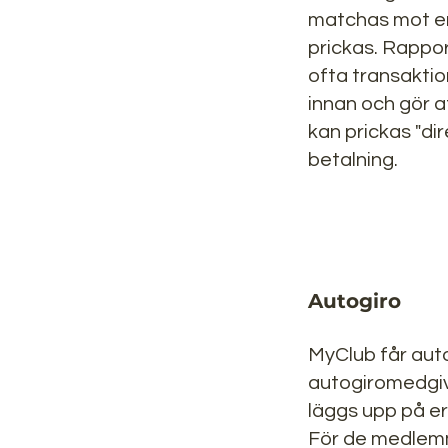
matchas mot en
prickas. Rappo
ofta transakti
innan och gör a
kan prickas "dir
betalning.
Autogiro
MyClub får auto
autogiromedgi
läggs upp på e
För de medlem