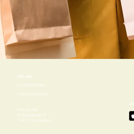
Om oss
Underbiträden
Integritetspolicy
La
MyClub AB
Artillerigatan 6
114 51 Stockholm