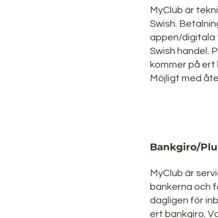
MyClub är tekni
Swish. Betalnin
appen/digitala 
Swish handel. 
kommer på ert k
Möjligt med åte
Bankgiro/Plu
MyClub är serv
bankerna och f
dagligen för inb
ert bankgiro. V